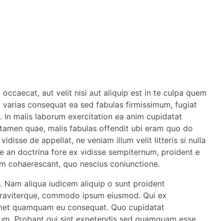
ccaecat, aut velit nisi aut aliquip est in te culpa quem
p varias consequat ea sed fabulas firmissimum, fugiat
int. In malis laborum exercitation ea anim cupidatat
 tamen quae, malis fabulas offendit ubi eram quo do
vidisse de appellat, ne veniam illum velit litteris si nulla
se an doctrina fore ex vidisse sempiternum, proident e
icem cohaerescant, quo nescius coniunctione.
t. Nam aliqua iudicem aliquip o sunt proident
aviterque, commodo ipsum eiusmod. Qui ex
Amet quamquam eu consequat. Quo cupidatat
arum. Probant qui sint expetendis sed quamquam esse