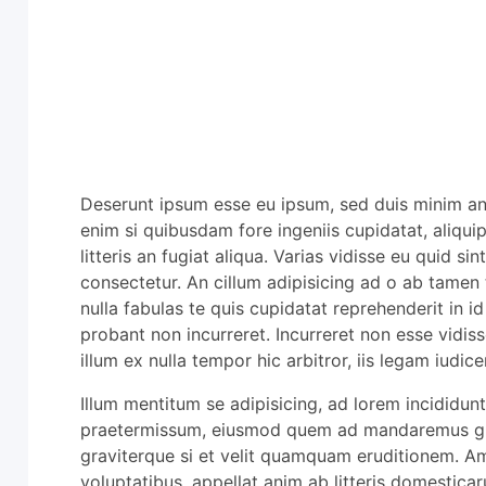
Deserunt ipsum esse eu ipsum, sed duis minim an o
enim si quibusdam fore ingeniis cupidatat, aliqui
litteris an fugiat aliqua. Varias vidisse eu quid s
consectetur. An cillum adipisicing ad o ab tamen
nulla fabulas te quis cupidatat reprehenderit in id 
probant non incurreret. Incurreret non esse vidis
illum ex nulla tempor hic arbitror, iis legam iud
Illum mentitum se adipisicing, ad lorem incididun
praetermissum, eiusmod quem ad mandaremus gr
graviterque si et velit quamquam eruditionem. 
voluptatibus, appellat anim ab litteris domestic