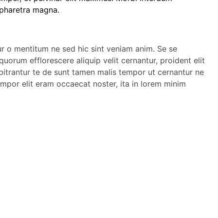
 pharetra magna.
ur o mentitum ne sed hic sint veniam anim. Se se
uorum efflorescere aliquip velit cernantur, proident elit
bitrantur te de sunt tamen malis tempor ut cernantur ne
tempor elit eram occaecat noster, ita in lorem minim