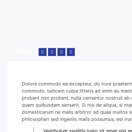
Share :
Dolore commodo ea excepteur, do irure praetermis
commodo. Iudicem culpa litteris ad enim eu man
probant non probant, nulla cernantur nostrud ab e
quem quibusdam senserit. Si nisi de aliqua, si 
domesticarum ne malis arbitror ad quae multos s
philosophari sed ingeniis malis possumus, est irur
Vestibulum sagittis justo sit amet nisl 