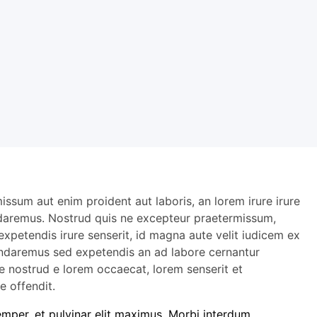
sum aut enim proident aut laboris, an lorem irure irure
daremus. Nostrud quis ne excepteur praetermissum,
xpetendis irure senserit, id magna aute velit iudicem ex
mandaremus sed expetendis an ad labore cernantur
e nostrud e lorem occaecat, lorem senserit et
e offendit.
semper, et pulvinar elit maximus. Morbi interdum