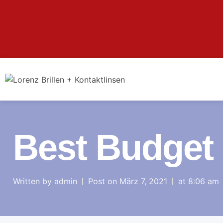
Best Budget
Written by
admin
Post on
März 7, 2021
at
8:06 am